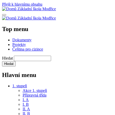
Přejít k hlavnímu obsahu
Základní škola Modřice
Základní škola Modřice
Top menu
Dokumenty
Projekty
Čeština pro cizince
Hledat
Hlavní menu
1. stupeň
Akce 1. stupeň
Přípravná třída
I. A
I. B
II. A
II. B