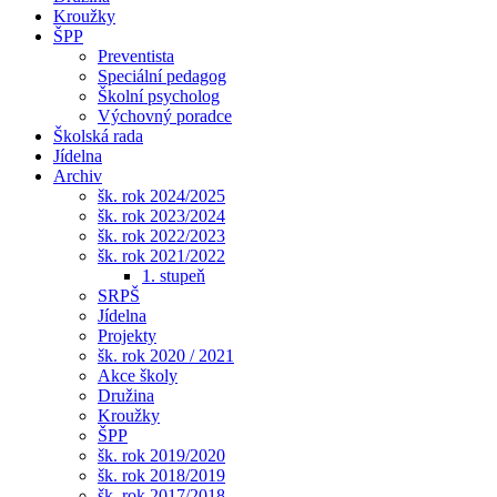
Kroužky
ŠPP
Preventista
Speciální pedagog
Školní psycholog
Výchovný poradce
Školská rada
Jídelna
Archiv
šk. rok 2024/2025
šk. rok 2023/2024
šk. rok 2022/2023
šk. rok 2021/2022
1. stupeň
SRPŠ
Jídelna
Projekty
šk. rok 2020 / 2021
Akce školy
Družina
Kroužky
ŠPP
šk. rok 2019/2020
šk. rok 2018/2019
šk. rok 2017/2018