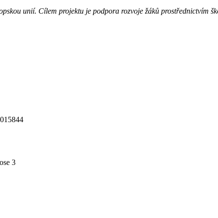
opskou unií. Cílem projektu je podpora rozvoje žáků prostřednictvím š
/0015844
ose 3