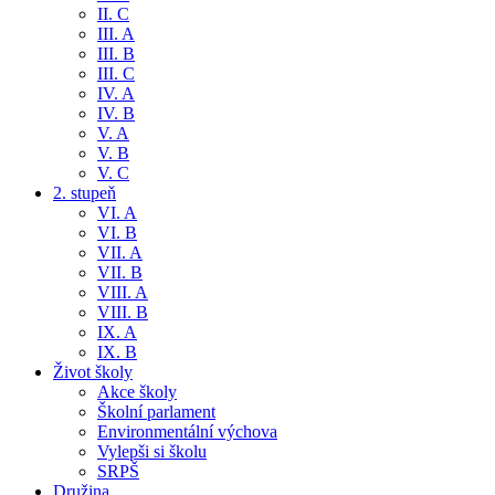
II. C
III. A
III. B
III. C
IV. A
IV. B
V. A
V. B
V. C
2. stupeň
VI. A
VI. B
VII. A
VII. B
VIII. A
VIII. B
IX. A
IX. B
Život školy
Akce školy
Školní parlament
Environmentální výchova
Vylepši si školu
SRPŠ
Družina