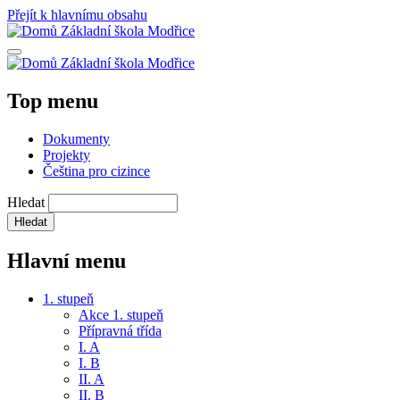
Přejít k hlavnímu obsahu
Základní škola Modřice
Základní škola Modřice
Top menu
Dokumenty
Projekty
Čeština pro cizince
Hledat
Hlavní menu
1. stupeň
Akce 1. stupeň
Přípravná třída
I. A
I. B
II. A
II. B