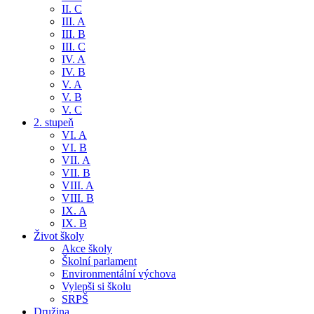
II. C
III. A
III. B
III. C
IV. A
IV. B
V. A
V. B
V. C
2. stupeň
VI. A
VI. B
VII. A
VII. B
VIII. A
VIII. B
IX. A
IX. B
Život školy
Akce školy
Školní parlament
Environmentální výchova
Vylepši si školu
SRPŠ
Družina