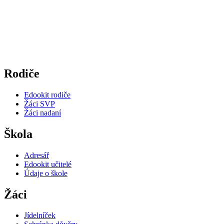
Rodiče
Edookit rodiče
Žáci SVP
Žáci nadaní
Škola
Adresář
Edookit učitelé
Údaje o škole
Žáci
Jídelníček