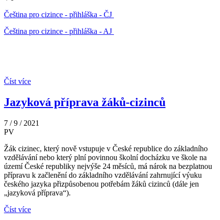
Čeština pro cizince - přihláška - ČJ
Čeština pro cizince - přihláška - AJ
Číst více
Jazyková příprava žáků-cizinců
7 / 9 / 2021
PV
Žák cizinec, který nově vstupuje v České republice do základního
vzdělávání nebo který plní povinnou školní docházku ve škole na
území České republiky nejvýše 24 měsíců, má nárok na bezplatnou
přípravu k začlenění do základního vzdělávání zahrnující výuku
českého jazyka přizpůsobenou potřebám žáků cizinců (dále jen
„jazyková příprava“).
Číst více