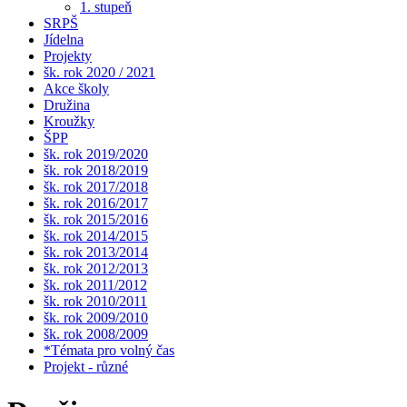
1. stupeň
SRPŠ
Jídelna
Projekty
šk. rok 2020 / 2021
Akce školy
Družina
Kroužky
ŠPP
šk. rok 2019/2020
šk. rok 2018/2019
šk. rok 2017/2018
šk. rok 2016/2017
šk. rok 2015/2016
šk. rok 2014/2015
šk. rok 2013/2014
šk. rok 2012/2013
šk. rok 2011/2012
šk. rok 2010/2011
šk. rok 2009/2010
šk. rok 2008/2009
*Témata pro volný čas
Projekt - různé