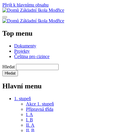
Přejít k hlavnímu obsahu
Základní škola Modřice
Základní škola Modřice
Top menu
Dokumenty
Projekty
Čeština pro cizince
Hledat
Hlavní menu
1. stupeň
Akce 1. stupeň
Přípravná třída
I. A
I. B
II. A
II. B