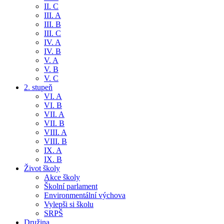
II. C
III. A
III. B
III. C
IV. A
IV. B
V. A
V. B
V. C
2. stupeň
VI. A
VI. B
VII. A
VII. B
VIII. A
VIII. B
IX. A
IX. B
Život školy
Akce školy
Školní parlament
Environmentální výchova
Vylepši si školu
SRPŠ
Družina