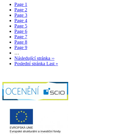
Page
1
Page
2
Page
3
Page
4
Page
5
Page
6
Page
7
Page
8
Page
9
…
Následující stránka
››
Poslední stránka
Last »