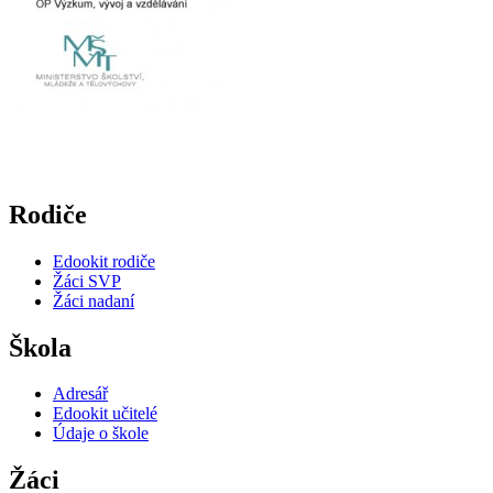
Rodiče
Edookit rodiče
Žáci SVP
Žáci nadaní
Škola
Adresář
Edookit učitelé
Údaje o škole
Žáci