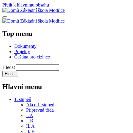
Přejít k hlavnímu obsahu
Základní škola Modřice
Základní škola Modřice
Top menu
Dokumenty
Projekty
Čeština pro cizince
Hledat
Hlavní menu
1. stupeň
Akce 1. stupeň
Přípravná třída
I. A
I. B
II. A
II. B