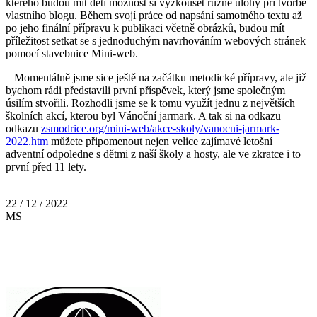
kterého budou mít děti možnost si vyzkoušet různé úlohy při tvorbě
vlastního blogu. Během svojí práce od napsání samotného textu až
po jeho finální přípravu k publikaci včetně obrázků, budou mít
příležitost setkat se s jednoduchým navrhováním webových stránek
pomocí stavebnice Mini-web.
Momentálně jsme sice ještě na začátku metodické přípravy, ale již
bychom rádi představili první příspěvek, který jsme společným
úsilím stvořili. Rozhodli jsme se k tomu využít jednu z největších
školních akcí, kterou byl Vánoční jarmark. A tak si na odkazu
odkazu
zsmodrice.org/mini-web/akce-skoly/vanocni-jarmark-
2022.htm
můžete připomenout nejen velice zajímavé letošní
adventní odpoledne s dětmi z naší školy a hosty, ale ve zkratce i to
první před 11 lety.
22 / 12 / 2022
MS