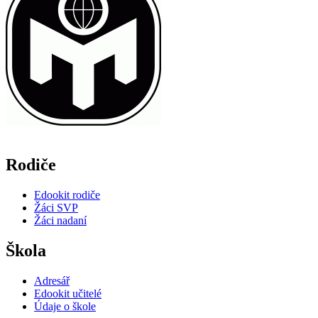
Rodiče
Edookit rodiče
Žáci SVP
Žáci nadaní
Škola
Adresář
Edookit učitelé
Údaje o škole