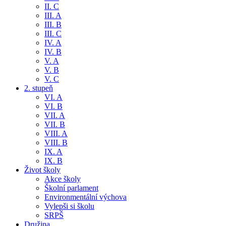
II. C
III. A
III. B
III. C
IV. A
IV. B
V. A
V. B
V. C
2. stupeň
VI. A
VI. B
VII. A
VII. B
VIII. A
VIII. B
IX. A
IX. B
Život školy
Akce školy
Školní parlament
Environmentální výchova
Vylepši si školu
SRPŠ
Družina