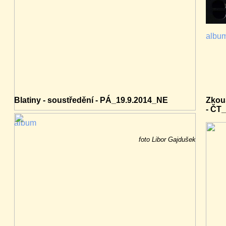
albu
Blatiny - soustředění - PÁ_19.9.2014_NE
Zkou
- ČT_
album
foto Libor Gajdušek