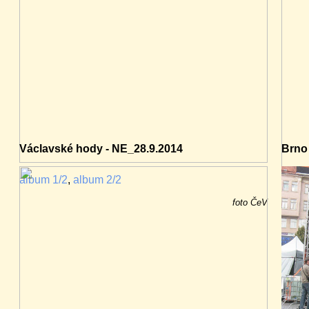
Václavské hody - NE_28.9.2014
Brno 
album 1/2
,
album 2/2
albu
foto ČeV