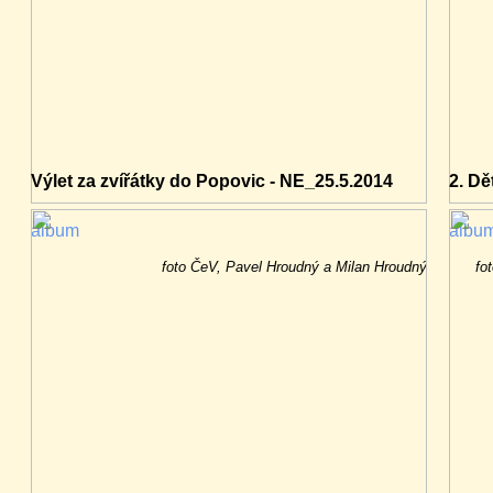
Výlet za zvířátky do Popovic - NE_25.5.2014
2. Dě
album
albu
foto ČeV, Pavel Hroudný a Milan Hroudný
fo