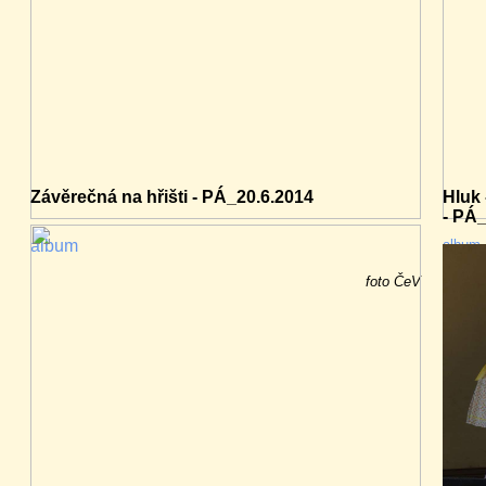
Závěrečná na hřišti - PÁ_20.6.2014
Hluk 
- PÁ
album
album 
album 
album 
foto ČeV
album 
album 
album 
video 