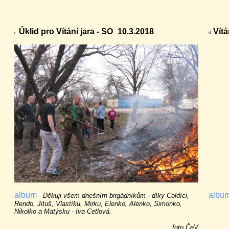
Úklid pro Vítání jara - SO_10.3.2018
Vítá
c
d
album
albu
- Děkuji všem dnešním brigádníkům - díky Coldíci,
Rendo, Jituš, Vlastíku, Mirku, Elenko, Alenko, Simonko,
Nikolko a Matýsku - Iva Cetlová.
foto ČeV