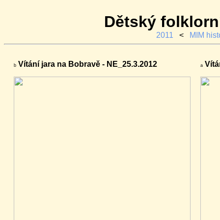
Dětský folklorní
2011
<
MIM hist
Vítání jara na Bobravě - NE_25.3.2012
Vítá
b
a