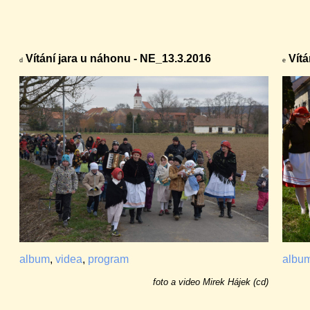
Vítání jara u náhonu - NE_13.3.2016
Vítá
d
e
albu
album
,
videa
,
program
foto a video Mirek Hájek (cd)