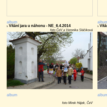
album
album
Vítání jara u náhonu - NE_6.4.2014
Vítá
b
b
foto ČeV a Veronika Sláčiková
album
albu
foto Mirek Hájek, ČeV