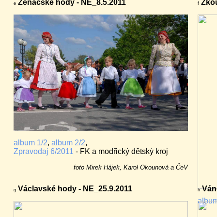
Ženáčské hody - NE_8.5.2011
Zkou
e
f
album 1/2
,
album 2/2
,
Zpravodaj 6/2011
- FK a modřický dětský kroj
foto Mirek Hájek, Karol Okounová a ČeV
Václavské hody - NE_25.9.2011
Váno
g
h
albu