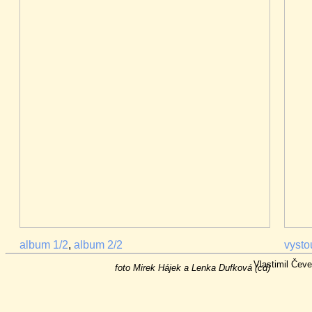
album 1/2
,
album 2/2
vysto
Vlastimil Čev
foto Mirek Hájek a Lenka Dufková (cd)