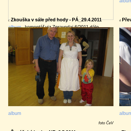
albu
Zkouška v sále před hody - PÁ_29.4.2011
Přev
c
d
album
- komentář viz Zpravodaj 6/2011 dále
foto ČeV
album
albu
foto ČeV