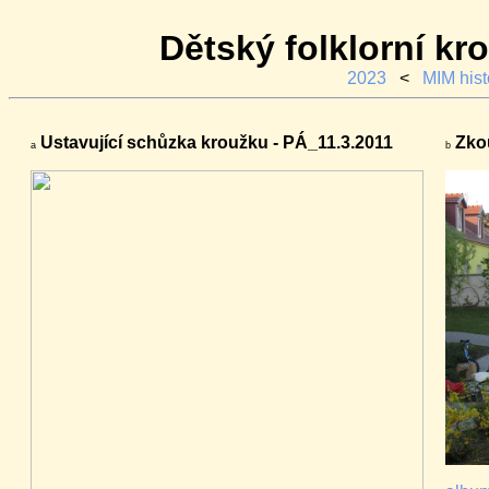
Dětský folklorní k
2023
<
MIM hist
Ustavující schůzka kroužku - PÁ_11.3.2011
Zkou
a
b